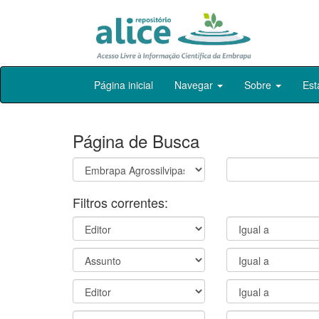
Skip
Página inicial
Navegar
Sobre
Est
navigation
Página de Busca
Filtros correntes: