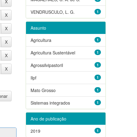
VENDRUSCULO, L. G.
1
Assunto
Agricultura
1
Agricultura Sustentável
1
Agrossilvipastoril
1
Ilpf
1
Mato Grosso
1
Sistemas integrados
1
Ano de publicação
2019
1