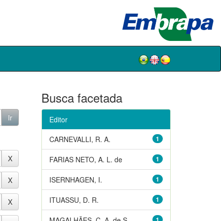
Busca facetada
Editor
CARNEVALLI, R. A.
1
FARIAS NETO, A. L. de
1
ISERNHAGEN, I.
1
ITUASSU, D. R.
1
MAGALHÃES, C. A. de S.
1