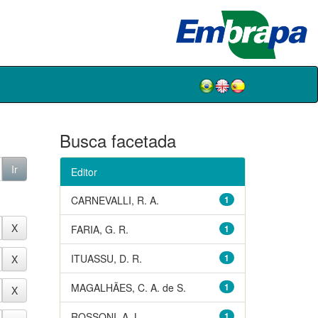
Busca facetada
Editor
CARNEVALLI, R. A.
1
FARIA, G. R.
1
ITUASSU, D. R.
1
MAGALHÃES, C. A. de S.
1
ROSSONI, A. L.
1