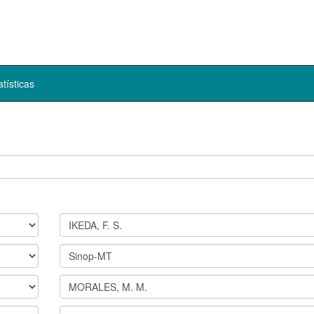
atísticas