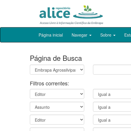
Skip
Página inicial
Navegar
Sobre
Est
navigation
Página de Busca
Filtros correntes: