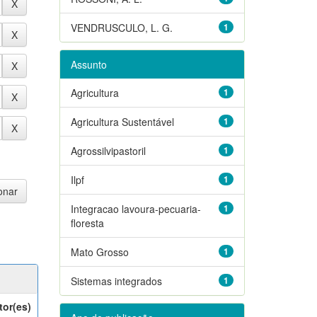
VENDRUSCULO, L. G.
1
Assunto
Agricultura
1
Agricultura Sustentável
1
Agrossilvipastoril
1
Ilpf
1
Integracao lavoura-pecuaria-
1
floresta
Mato Grosso
1
Sistemas integrados
1
tor(es)