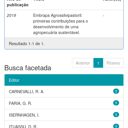
publicação
2019
Embrapa Agrossilvipastoril:
-
primeiras contribuições para o
desenvolvimento de uma
agropecuária sustentável.
Resultado 1-1 de 1.
Anterior
1
Póximo
Busca facetada
Editor
CARNEVALLI, R. A.
1
FARIA, G. R.
1
ISERNHAGEN, I.
1
ITUASSU, D. R.
1