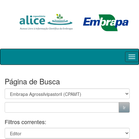
Skip
navigation
Página de Busca
Filtros correntes: