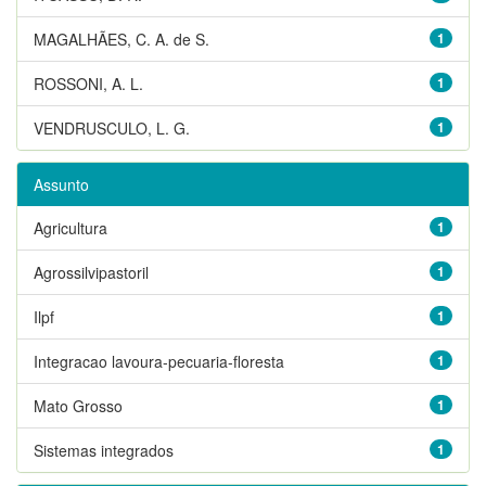
MAGALHÃES, C. A. de S.
1
ROSSONI, A. L.
1
VENDRUSCULO, L. G.
1
Assunto
Agricultura
1
Agrossilvipastoril
1
Ilpf
1
Integracao lavoura-pecuaria-floresta
1
Mato Grosso
1
Sistemas integrados
1