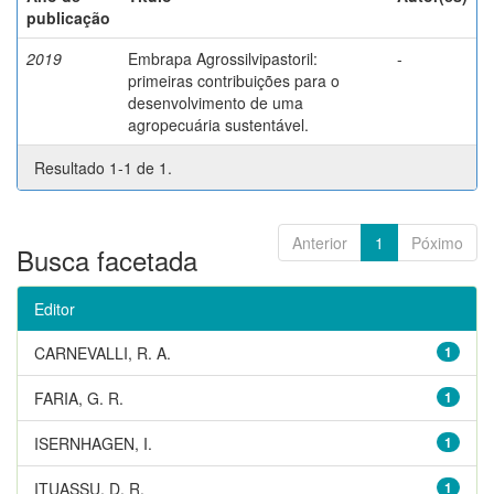
publicação
2019
Embrapa Agrossilvipastoril:
-
primeiras contribuições para o
desenvolvimento de uma
agropecuária sustentável.
Resultado 1-1 de 1.
Anterior
1
Póximo
Busca facetada
Editor
CARNEVALLI, R. A.
1
FARIA, G. R.
1
ISERNHAGEN, I.
1
ITUASSU, D. R.
1