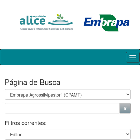
Skip
navigation
Página de Busca
Filtros correntes: