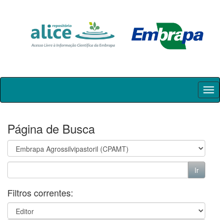
Skip
navigation
Página de Busca
Filtros correntes: