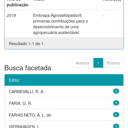
publicação
2019
Embrapa Agrossilvipastoril:
-
primeiras contribuições para o
desenvolvimento de uma
agropecuária sustentável.
Resultado 1-1 de 1.
Anterior
1
Póximo
Busca facetada
Editor
CARNEVALLI, R. A.
1
FARIA, G. R.
1
FARIAS NETO, A. L. de
1
ISERNHAGEN, I.
1