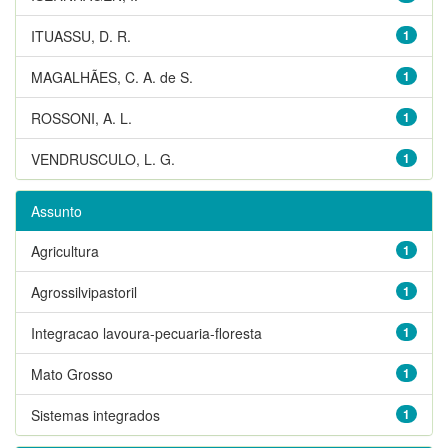
ITUASSU, D. R.
1
MAGALHÃES, C. A. de S.
1
ROSSONI, A. L.
1
VENDRUSCULO, L. G.
1
Assunto
Agricultura
1
Agrossilvipastoril
1
Integracao lavoura-pecuaria-floresta
1
Mato Grosso
1
Sistemas integrados
1