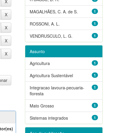
MAGALHÃES, C. A. de S.
1
ROSSONI, A. L.
1
VENDRUSCULO, L. G.
1
Assunto
Agricultura
1
Agricultura Sustentável
1
Integracao lavoura-pecuaria-
1
floresta
Mato Grosso
1
Sistemas integrados
1
tor(es)