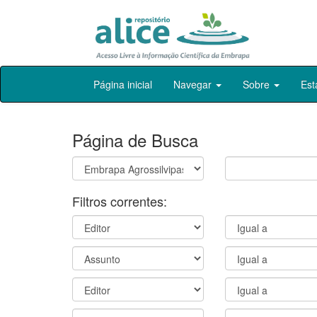
Skip
Página inicial
Navegar
Sobre
Est
navigation
Página de Busca
Filtros correntes: