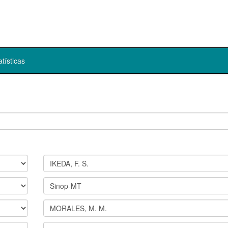
atísticas