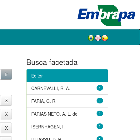
Busca facetada
Editor
CARNEVALLI, R. A.
1
FARIA, G. R.
1
FARIAS NETO, A. L. de
1
ISERNHAGEN, I.
1
ITUASSU, D. R.
1