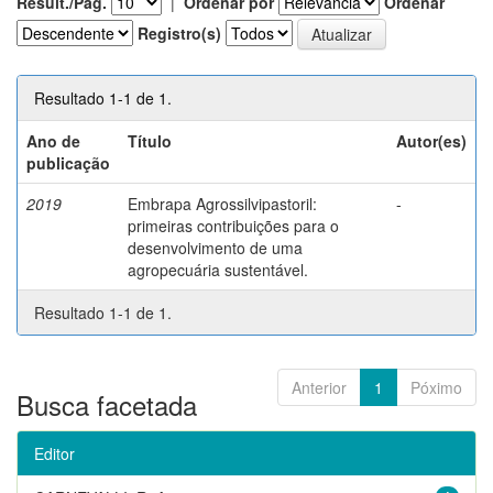
Result./Pág.
|
Ordenar por
Ordenar
Registro(s)
Resultado 1-1 de 1.
Ano de
Título
Autor(es)
publicação
2019
Embrapa Agrossilvipastoril:
-
primeiras contribuições para o
desenvolvimento de uma
agropecuária sustentável.
Resultado 1-1 de 1.
Anterior
1
Póximo
Busca facetada
Editor