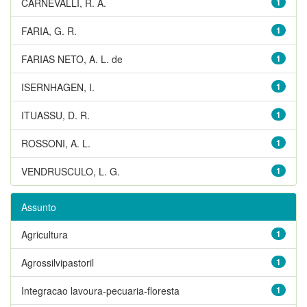
CARNEVALLI, R. A.
1
FARIA, G. R.
1
FARIAS NETO, A. L. de
1
ISERNHAGEN, I.
1
ITUASSU, D. R.
1
ROSSONI, A. L.
1
VENDRUSCULO, L. G.
1
Assunto
Agricultura
1
Agrossilvipastoril
1
Integracao lavoura-pecuaria-floresta
1