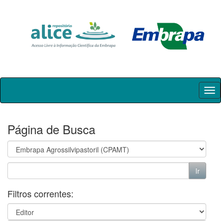
Skip
navigation
Página de Busca
Filtros correntes: