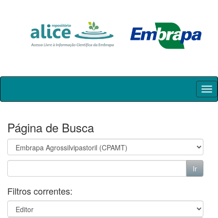
Skip
navigation
Página de Busca
Filtros correntes: