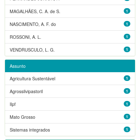
MAGALHÃES, C. A. de S.
1
NASCIMENTO, A. F. do
1
ROSSONI, A. L.
1
VENDRUSCULO, L. G.
1
Assunto
Agricultura Sustentável
1
Agrossilvipastoril
1
Ilpf
1
Mato Grosso
1
Sistemas integrados
1