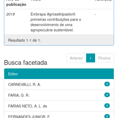
publicação
2019
Embrapa Agrossilvipastoril:
-
primeiras contribuições para o
desenvolvimento de uma
agropecuária sustentável.
Resultado 1-1 de 1.
Anterior
1
Póximo
Busca facetada
Editor
CARNEVALLI, R. A.
1
FARIA, G. R.
1
FARIAS NETO, A. L. de
1
FERNANDES JUNIOR, F.
1