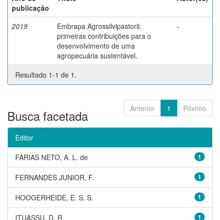
publicação
2019
Embrapa Agrossilvipastoril:
-
primeiras contribuições para o
desenvolvimento de uma
agropecuária sustentável.
Resultado 1-1 de 1.
Anterior
1
Póximo
Busca facetada
Editor
FARIAS NETO, A. L. de
1
FERNANDES JUNIOR, F.
1
HOOGERHEIDE, E. S. S.
1
ITUASSU, D. R.
1