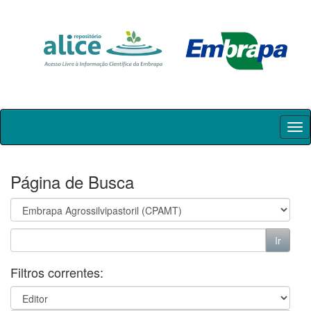
Skip
navigation
Página de Busca
Filtros correntes: