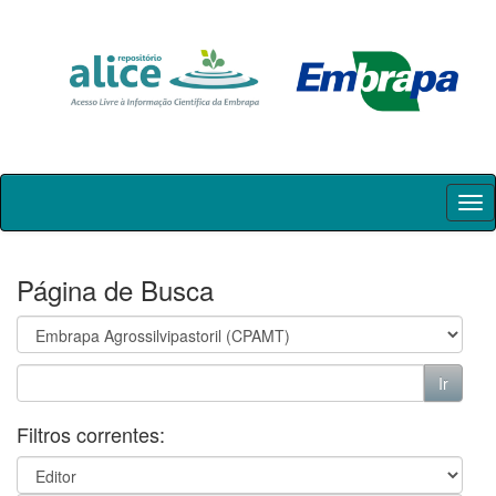
Skip
navigation
Página de Busca
Filtros correntes: