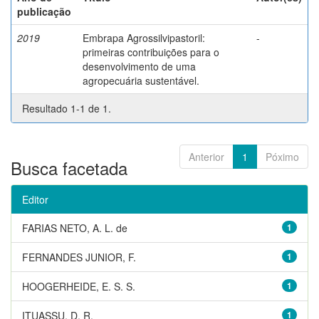
publicação
2019
Embrapa Agrossilvipastoril:
-
primeiras contribuições para o
desenvolvimento de uma
agropecuária sustentável.
Resultado 1-1 de 1.
Anterior
1
Póximo
Busca facetada
Editor
FARIAS NETO, A. L. de
1
FERNANDES JUNIOR, F.
1
HOOGERHEIDE, E. S. S.
1
ITUASSU, D. R.
1