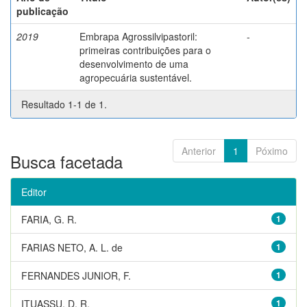
publicação
2019
Embrapa Agrossilvipastoril:
-
primeiras contribuições para o
desenvolvimento de uma
agropecuária sustentável.
Resultado 1-1 de 1.
Anterior
1
Póximo
Busca facetada
Editor
FARIA, G. R.
1
FARIAS NETO, A. L. de
1
FERNANDES JUNIOR, F.
1
ITUASSU, D. R.
1