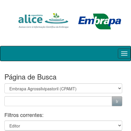
Skip
navigation
Página de Busca
Filtros correntes: