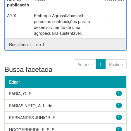
publicação
2019
Embrapa Agrossilvipastoril:
-
primeiras contribuições para o
desenvolvimento de uma
agropecuária sustentável.
Resultado 1-1 de 1.
Anterior
1
Póximo
Busca facetada
Editor
FARIA, G. R.
1
FARIAS NETO, A. L. de
1
FERNANDES JUNIOR, F.
1
HOOGERHEIDE, E. S. S.
1