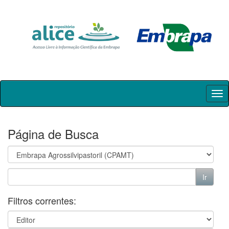
Skip
navigation
Página de Busca
Filtros correntes: