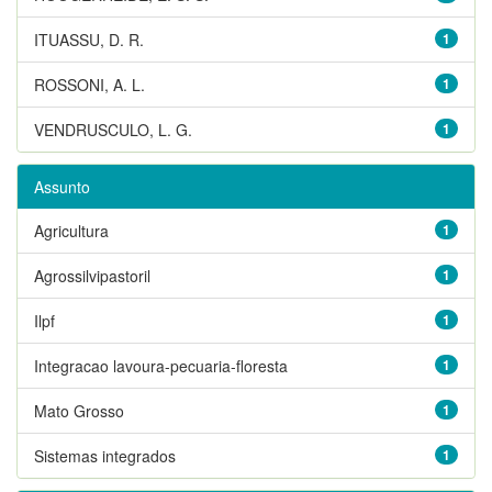
ITUASSU, D. R.
1
ROSSONI, A. L.
1
VENDRUSCULO, L. G.
1
Assunto
Agricultura
1
Agrossilvipastoril
1
Ilpf
1
Integracao lavoura-pecuaria-floresta
1
Mato Grosso
1
Sistemas integrados
1