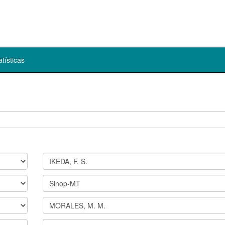
atísticas