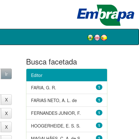
Busca facetada
Editor
FARIA, G. R.
1
FARIAS NETO, A. L. de
1
FERNANDES JUNIOR, F.
1
HOOGERHEIDE, E. S. S.
1
MAGALHÃES, C. A. de S.
1