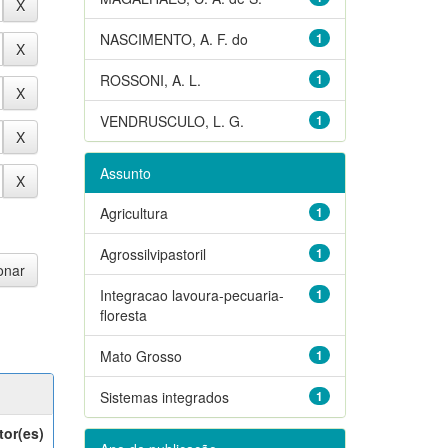
NASCIMENTO, A. F. do
1
ROSSONI, A. L.
1
VENDRUSCULO, L. G.
1
Assunto
Agricultura
1
Agrossilvipastoril
1
Integracao lavoura-pecuaria-
1
floresta
Mato Grosso
1
Sistemas integrados
1
tor(es)