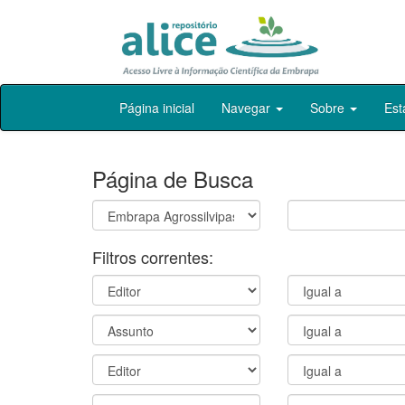
Skip
Página inicial
Navegar
Sobre
Est
navigation
Página de Busca
Filtros correntes: