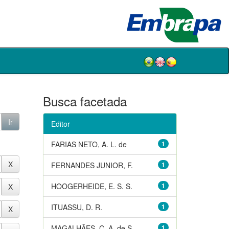
Busca facetada
Editor
FARIAS NETO, A. L. de
1
FERNANDES JUNIOR, F.
1
HOOGERHEIDE, E. S. S.
1
ITUASSU, D. R.
1
MAGALHÃES, C. A. de S.
1