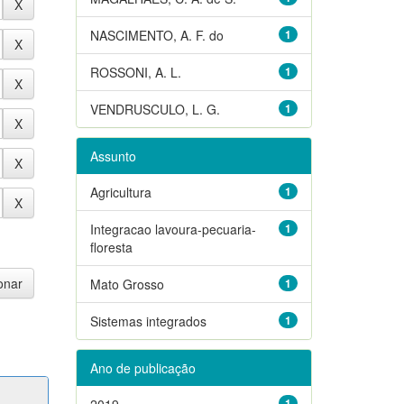
NASCIMENTO, A. F. do
1
ROSSONI, A. L.
1
VENDRUSCULO, L. G.
1
Assunto
Agricultura
1
Integracao lavoura-pecuaria-
1
floresta
Mato Grosso
1
Sistemas integrados
1
Ano de publicação
2019
1