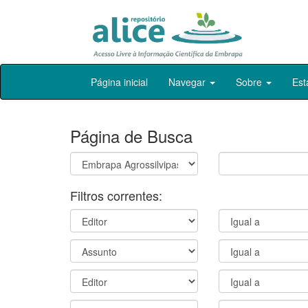
Skip
Página inicial
Navegar
Sobre
Est
navigation
Página de Busca
Filtros correntes: