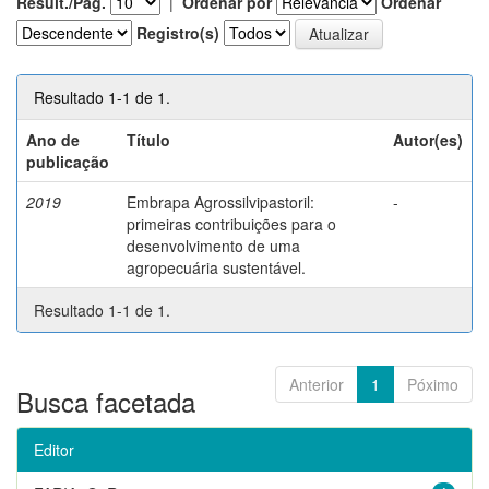
Result./Pág.
|
Ordenar por
Ordenar
Registro(s)
Resultado 1-1 de 1.
Ano de
Título
Autor(es)
publicação
2019
Embrapa Agrossilvipastoril:
-
primeiras contribuições para o
desenvolvimento de uma
agropecuária sustentável.
Resultado 1-1 de 1.
Anterior
1
Póximo
Busca facetada
Editor