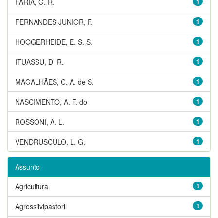
FARIA, G. R.
1
FERNANDES JUNIOR, F.
1
HOOGERHEIDE, E. S. S.
1
ITUASSU, D. R.
1
MAGALHÃES, C. A. de S.
1
NASCIMENTO, A. F. do
1
ROSSONI, A. L.
1
VENDRUSCULO, L. G.
1
Assunto
Agricultura
1
Agrossilvipastoril
1