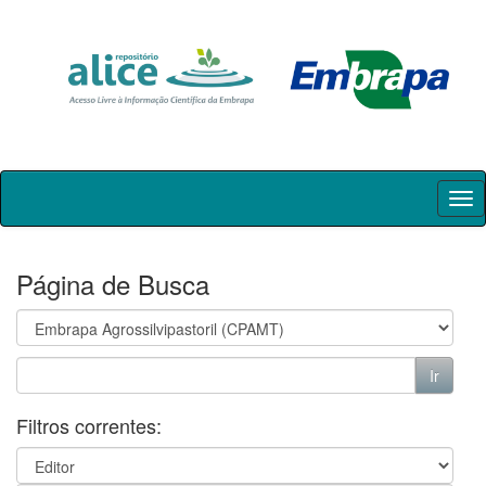
Skip
navigation
Página de Busca
Filtros correntes: