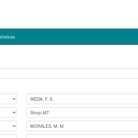
atísticas