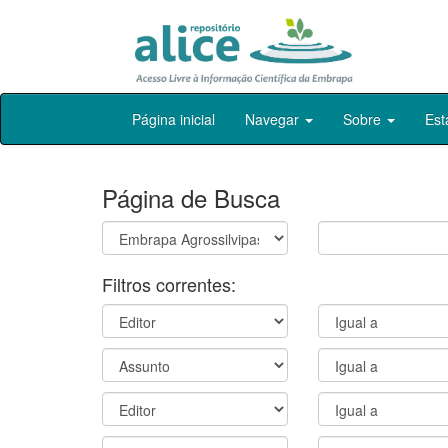
Skip
Página inicial
Navegar
Sobre
Est
navigation
Página de Busca
Filtros correntes: