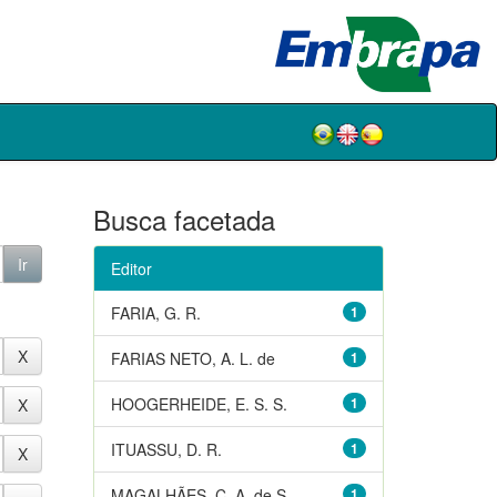
Busca facetada
Editor
FARIA, G. R.
1
FARIAS NETO, A. L. de
1
HOOGERHEIDE, E. S. S.
1
ITUASSU, D. R.
1
MAGALHÃES, C. A. de S.
1