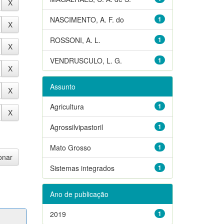
NASCIMENTO, A. F. do
1
ROSSONI, A. L.
1
VENDRUSCULO, L. G.
1
Assunto
Agricultura
1
Agrossilvipastoril
1
Mato Grosso
1
Sistemas integrados
1
Ano de publicação
2019
1