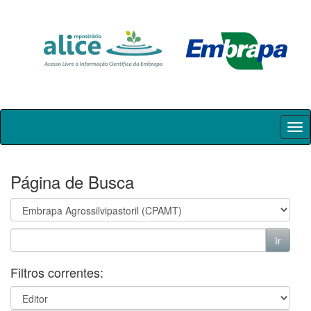
Skip
navigation
Página de Busca
Filtros correntes: