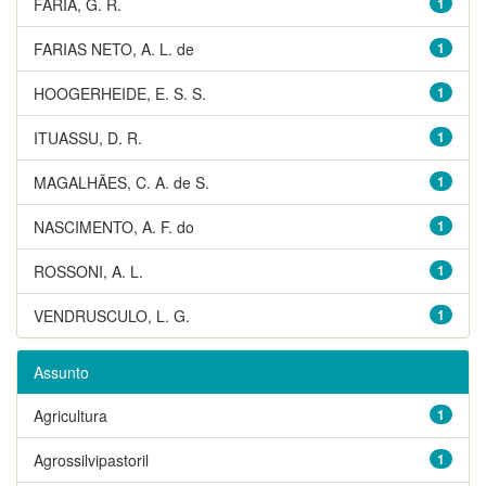
FARIA, G. R.
1
FARIAS NETO, A. L. de
1
HOOGERHEIDE, E. S. S.
1
ITUASSU, D. R.
1
MAGALHÃES, C. A. de S.
1
NASCIMENTO, A. F. do
1
ROSSONI, A. L.
1
VENDRUSCULO, L. G.
1
Assunto
Agricultura
1
Agrossilvipastoril
1