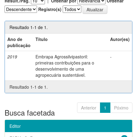
Result./Pág.
|
Ordenar por
Ordenar
Registro(s)
Resultado 1-1 de 1.
Ano de
Título
Autor(es)
publicação
2019
Embrapa Agrossilvipastoril:
-
primeiras contribuições para o
desenvolvimento de uma
agropecuária sustentável.
Resultado 1-1 de 1.
Anterior
1
Póximo
Busca facetada
Editor