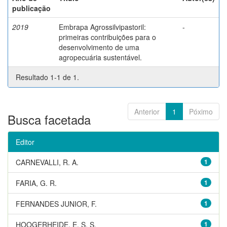
publicação
2019
Embrapa Agrossilvipastoril:
-
primeiras contribuições para o
desenvolvimento de uma
agropecuária sustentável.
Resultado 1-1 de 1.
Anterior
1
Póximo
Busca facetada
Editor
CARNEVALLI, R. A.
1
FARIA, G. R.
1
FERNANDES JUNIOR, F.
1
HOOGERHEIDE, E. S. S.
1