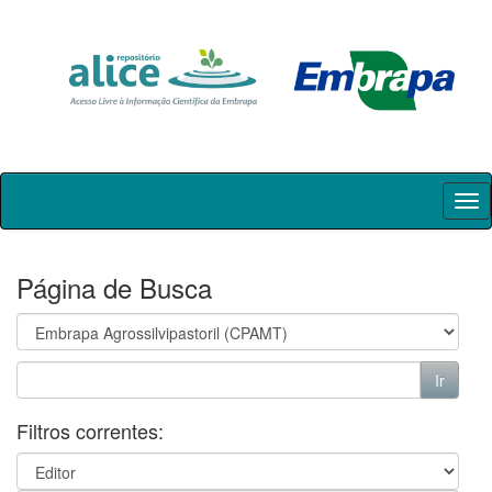
Skip
navigation
Página de Busca
Filtros correntes: