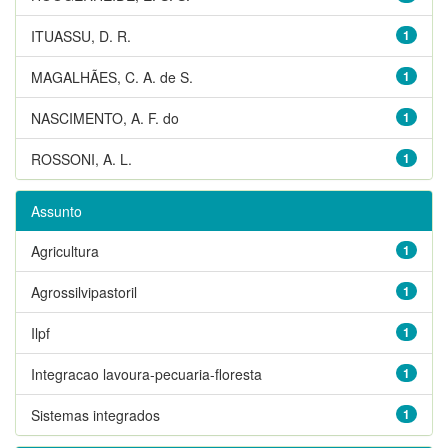
ITUASSU, D. R.
1
MAGALHÃES, C. A. de S.
1
NASCIMENTO, A. F. do
1
ROSSONI, A. L.
1
Assunto
Agricultura
1
Agrossilvipastoril
1
Ilpf
1
Integracao lavoura-pecuaria-floresta
1
Sistemas integrados
1