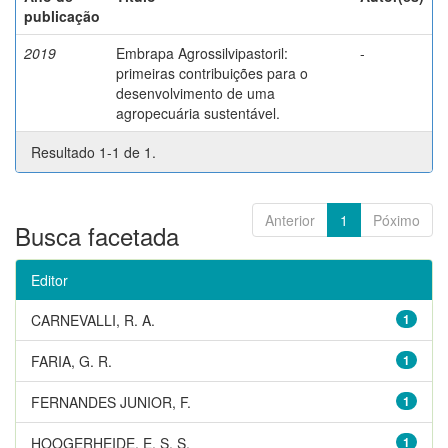
publicação
2019
Embrapa Agrossilvipastoril:
-
primeiras contribuições para o
desenvolvimento de uma
agropecuária sustentável.
Resultado 1-1 de 1.
Anterior
1
Póximo
Busca facetada
Editor
CARNEVALLI, R. A.
1
FARIA, G. R.
1
FERNANDES JUNIOR, F.
1
HOOGERHEIDE, E. S. S.
1