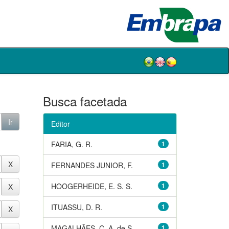
Busca facetada
Editor
FARIA, G. R.
1
FERNANDES JUNIOR, F.
1
HOOGERHEIDE, E. S. S.
1
ITUASSU, D. R.
1
MAGALHÃES, C. A. de S.
1