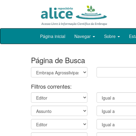
Skip
Página inicial
Navegar
Sobre
Est
navigation
Página de Busca
Filtros correntes: