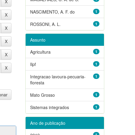
NASCIMENTO, A. F. do
1
ROSSONI, A. L.
1
Assunto
Agricultura
1
Ilpf
1
Integracao lavoura-pecuaria-
1
floresta
Mato Grosso
1
Sistemas integrados
1
Ano de publicação
2019
1