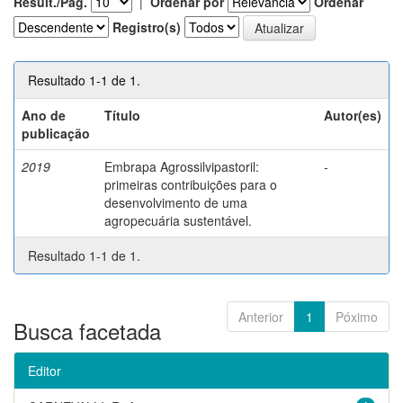
Result./Pág.
|
Ordenar por
Ordenar
Registro(s)
Resultado 1-1 de 1.
Ano de
Título
Autor(es)
publicação
2019
Embrapa Agrossilvipastoril:
-
primeiras contribuições para o
desenvolvimento de uma
agropecuária sustentável.
Resultado 1-1 de 1.
Anterior
1
Póximo
Busca facetada
Editor