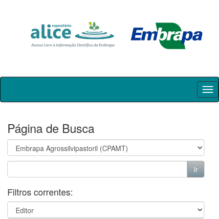
Skip
navigation
Página de Busca
Filtros correntes: