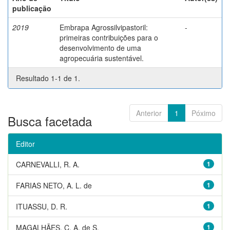
publicação
2019
Embrapa Agrossilvipastoril:
-
primeiras contribuições para o
desenvolvimento de uma
agropecuária sustentável.
Resultado 1-1 de 1.
Anterior
1
Póximo
Busca facetada
Editor
CARNEVALLI, R. A.
1
FARIAS NETO, A. L. de
1
ITUASSU, D. R.
1
MAGALHÃES, C. A. de S.
1