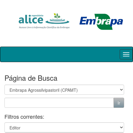
Skip
navigation
Página de Busca
Filtros correntes: