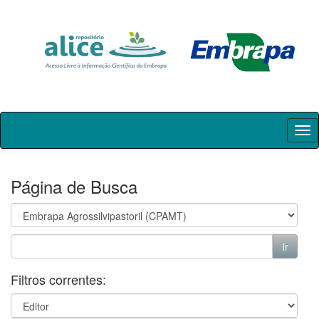
Skip
navigation
Página de Busca
Filtros correntes: