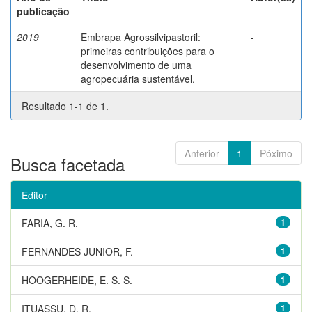
publicação
2019
Embrapa Agrossilvipastoril:
-
primeiras contribuições para o
desenvolvimento de uma
agropecuária sustentável.
Resultado 1-1 de 1.
Anterior
1
Póximo
Busca facetada
Editor
FARIA, G. R.
1
FERNANDES JUNIOR, F.
1
HOOGERHEIDE, E. S. S.
1
ITUASSU, D. R.
1