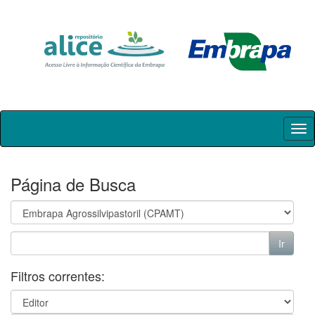
Skip
navigation
Página de Busca
Filtros correntes: