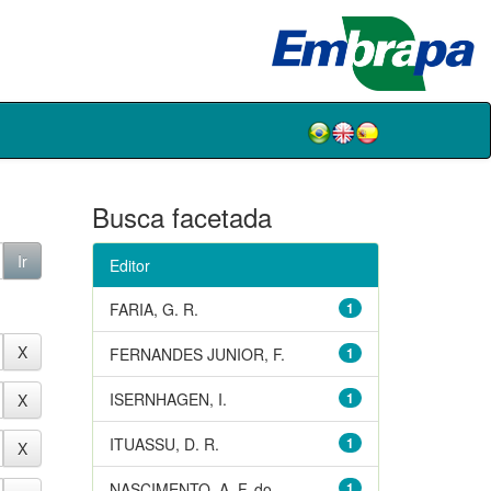
Busca facetada
Editor
FARIA, G. R.
1
FERNANDES JUNIOR, F.
1
ISERNHAGEN, I.
1
ITUASSU, D. R.
1
NASCIMENTO, A. F. do
1