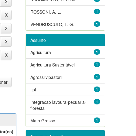
ROSSONI, A. L.
1
VENDRUSCULO, L. G.
1
Assunto
Agricultura
1
Agricultura Sustentável
1
Agrossilvipastoril
1
Ilpf
1
Integracao lavoura-pecuaria-
1
floresta
Mato Grosso
1
tor(es)