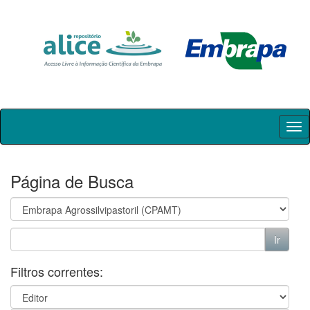
Skip
navigation
Página de Busca
Filtros correntes: