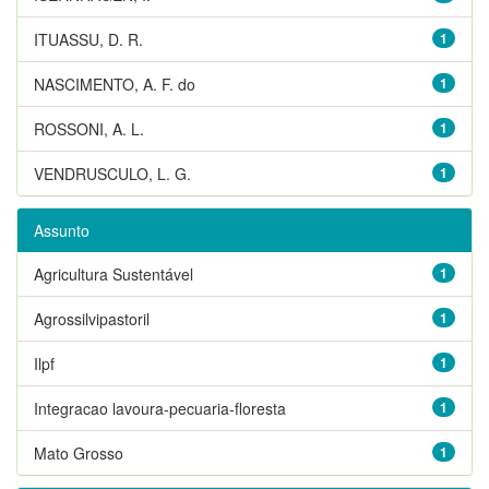
ITUASSU, D. R.
1
NASCIMENTO, A. F. do
1
ROSSONI, A. L.
1
VENDRUSCULO, L. G.
1
Assunto
Agricultura Sustentável
1
Agrossilvipastoril
1
Ilpf
1
Integracao lavoura-pecuaria-floresta
1
Mato Grosso
1