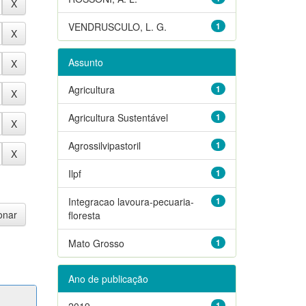
VENDRUSCULO, L. G.
1
Assunto
Agricultura
1
Agricultura Sustentável
1
Agrossilvipastoril
1
Ilpf
1
Integracao lavoura-pecuaria-
1
floresta
Mato Grosso
1
Ano de publicação
2019
1