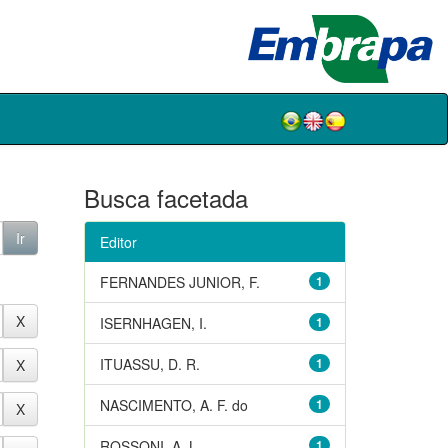
Busca facetada
Editor
FERNANDES JUNIOR, F.
1
ISERNHAGEN, I.
1
ITUASSU, D. R.
1
NASCIMENTO, A. F. do
1
ROSSONI, A. L.
1