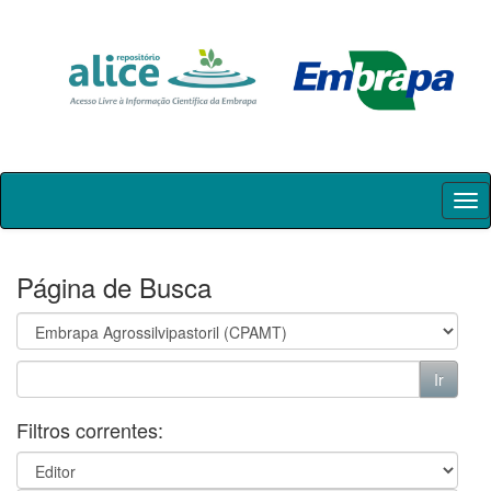
Skip
navigation
Página de Busca
Filtros correntes: