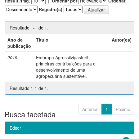
Result./Pág.
|
Ordenar por
Ordenar
Registro(s)
Resultado 1-1 de 1.
Ano de
Título
Autor(es)
publicação
2019
Embrapa Agrossilvipastoril:
-
primeiras contribuições para o
desenvolvimento de uma
agropecuária sustentável.
Resultado 1-1 de 1.
Anterior
1
Póximo
Busca facetada
Editor