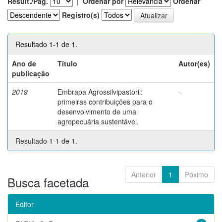
Result./Pág.
|
Ordenar por
Ordenar
Registro(s)
Resultado 1-1 de 1.
Ano de
Título
Autor(es)
publicação
2019
Embrapa Agrossilvipastoril:
-
primeiras contribuições para o
desenvolvimento de uma
agropecuária sustentável.
Resultado 1-1 de 1.
Anterior
1
Póximo
Busca facetada
Editor