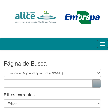
Skip
navigation
Página de Busca
Filtros correntes: