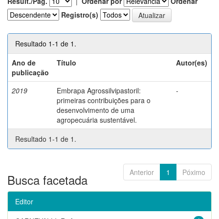
Result./Pág.
|
Ordenar por
Ordenar
Registro(s)
Resultado 1-1 de 1.
Ano de
Título
Autor(es)
publicação
2019
Embrapa Agrossilvipastoril:
-
primeiras contribuições para o
desenvolvimento de uma
agropecuária sustentável.
Resultado 1-1 de 1.
Anterior
1
Póximo
Busca facetada
Editor