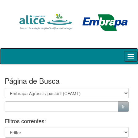
Skip
navigation
Página de Busca
Filtros correntes: