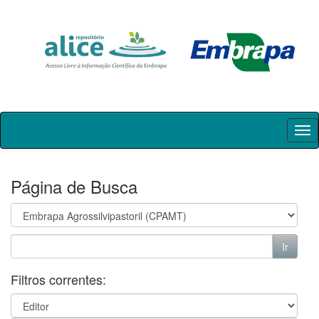
Skip
navigation
Página de Busca
Filtros correntes: