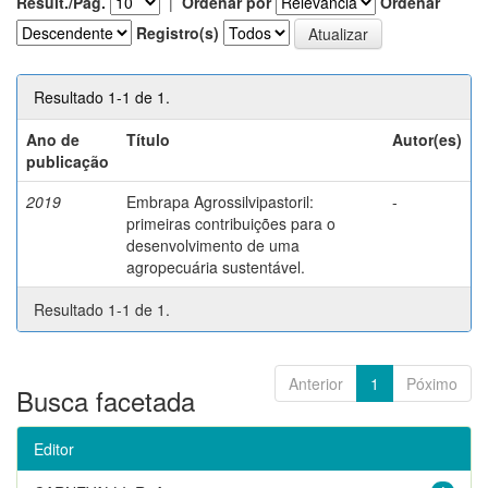
Result./Pág.
|
Ordenar por
Ordenar
Registro(s)
Resultado 1-1 de 1.
Ano de
Título
Autor(es)
publicação
2019
Embrapa Agrossilvipastoril:
-
primeiras contribuições para o
desenvolvimento de uma
agropecuária sustentável.
Resultado 1-1 de 1.
Anterior
1
Póximo
Busca facetada
Editor