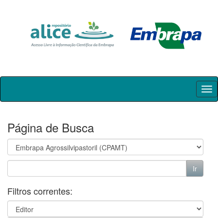
Skip
navigation
Página de Busca
Filtros correntes: