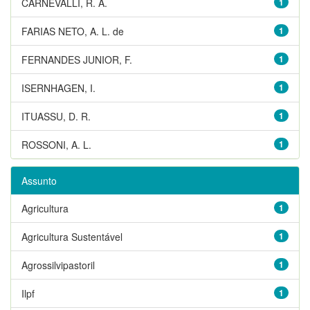
CARNEVALLI, R. A.
1
FARIAS NETO, A. L. de
1
FERNANDES JUNIOR, F.
1
ISERNHAGEN, I.
1
ITUASSU, D. R.
1
ROSSONI, A. L.
1
Assunto
Agricultura
1
Agricultura Sustentável
1
Agrossilvipastoril
1
Ilpf
1