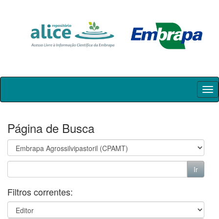
Skip
navigation
Página de Busca
Filtros correntes: