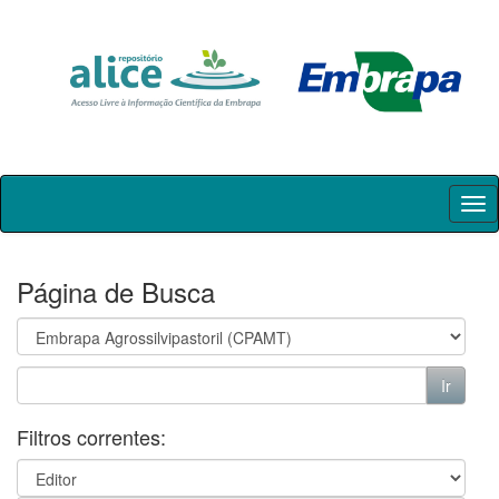
Skip
navigation
Página de Busca
Filtros correntes: