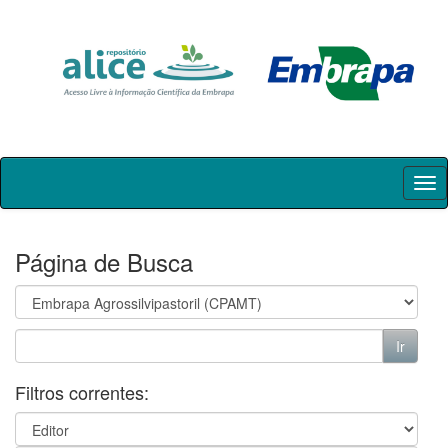
Skip
navigation
Página de Busca
Filtros correntes: