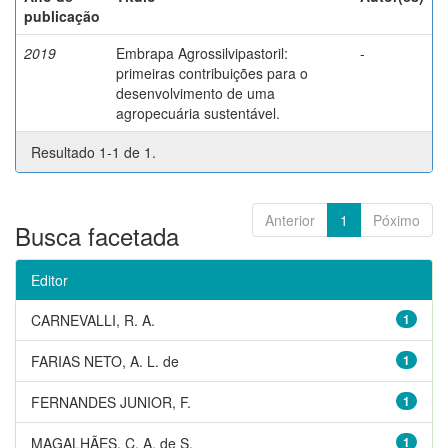
publicação
2019
Embrapa Agrossilvipastoril:
-
primeiras contribuições para o
desenvolvimento de uma
agropecuária sustentável.
Resultado 1-1 de 1.
Anterior
1
Póximo
Busca facetada
Editor
CARNEVALLI, R. A.
1
FARIAS NETO, A. L. de
1
FERNANDES JUNIOR, F.
1
MAGALHÃES, C. A. de S.
1