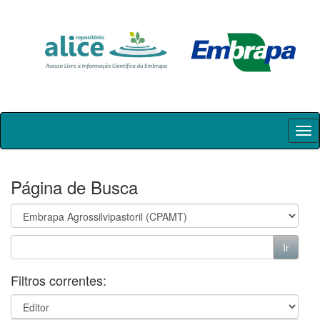
Skip
navigation
Página de Busca
Filtros correntes: