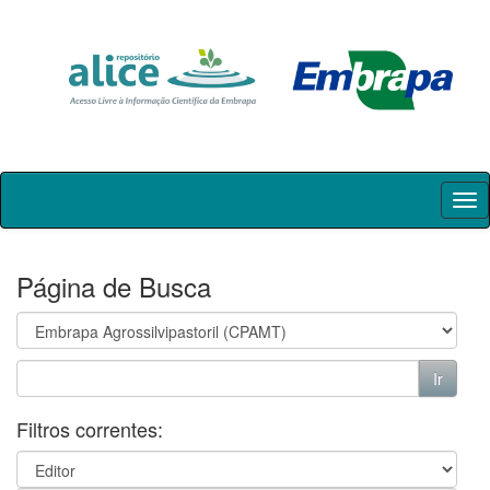
Skip
navigation
Página de Busca
Filtros correntes: