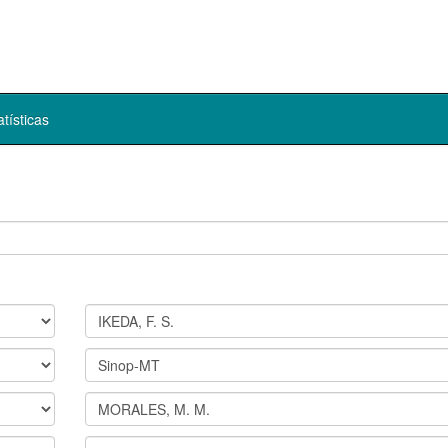
atísticas