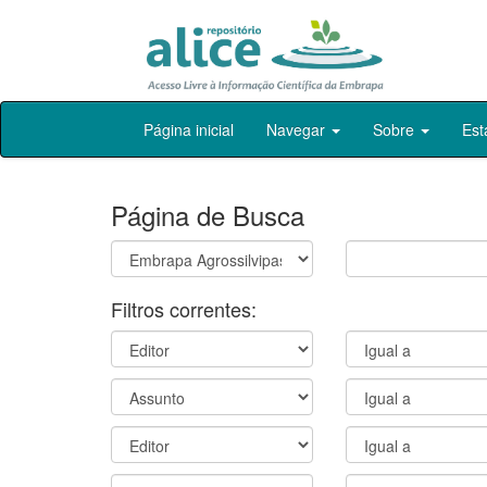
Skip
Página inicial
Navegar
Sobre
Est
navigation
Página de Busca
Filtros correntes: