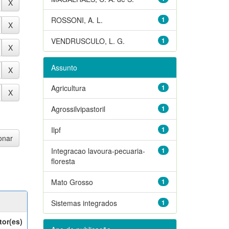
ROSSONI, A. L.
1
VENDRUSCULO, L. G.
1
Assunto
Agricultura
1
Agrossilvipastoril
1
Ilpf
1
Integracao lavoura-pecuaria-
1
floresta
Mato Grosso
1
Sistemas integrados
1
tor(es)