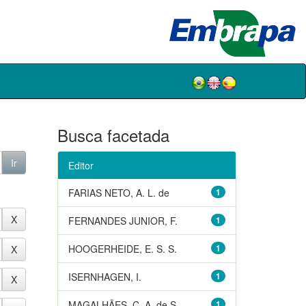
Busca facetada
Editor
FARIAS NETO, A. L. de
1
FERNANDES JUNIOR, F.
1
HOOGERHEIDE, E. S. S.
1
ISERNHAGEN, I.
1
MAGALHÃES, C. A. de S.
1