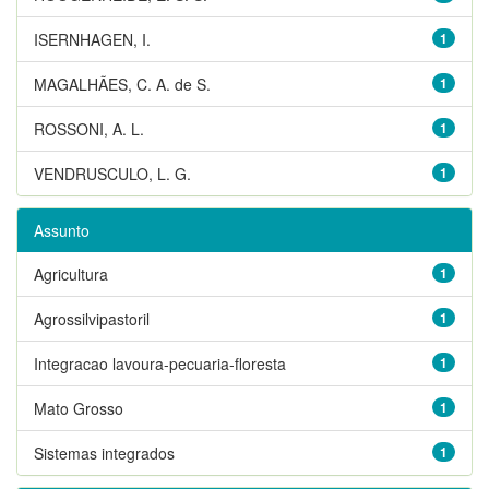
ISERNHAGEN, I.
1
MAGALHÃES, C. A. de S.
1
ROSSONI, A. L.
1
VENDRUSCULO, L. G.
1
Assunto
Agricultura
1
Agrossilvipastoril
1
Integracao lavoura-pecuaria-floresta
1
Mato Grosso
1
Sistemas integrados
1