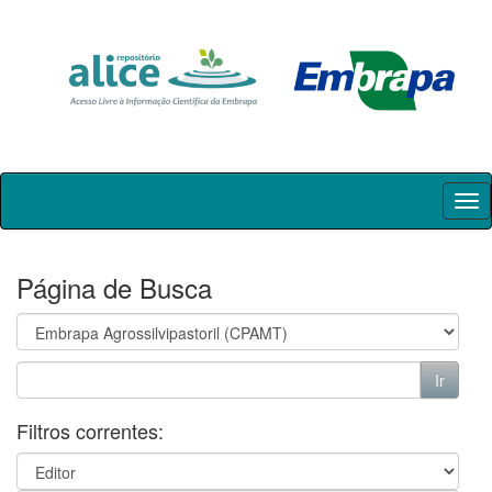
Skip
navigation
Página de Busca
Filtros correntes: