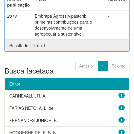
publicação
2019
Embrapa Agrossilvipastoril:
-
primeiras contribuições para o
desenvolvimento de uma
agropecuária sustentável.
Resultado 1-1 de 1.
Anterior
1
Póximo
Busca facetada
Editor
CARNEVALLI, R. A.
1
FARIAS NETO, A. L. de
1
FERNANDES JUNIOR, F.
1
HOOGERHEIDE, E. S. S.
1