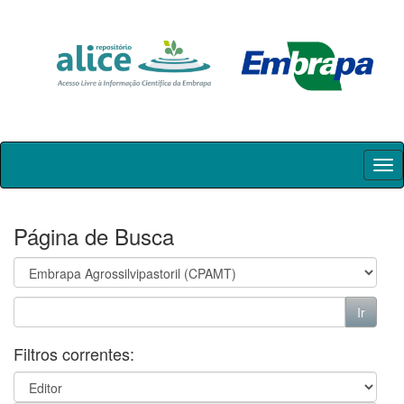
Skip
navigation
Página de Busca
Filtros correntes: