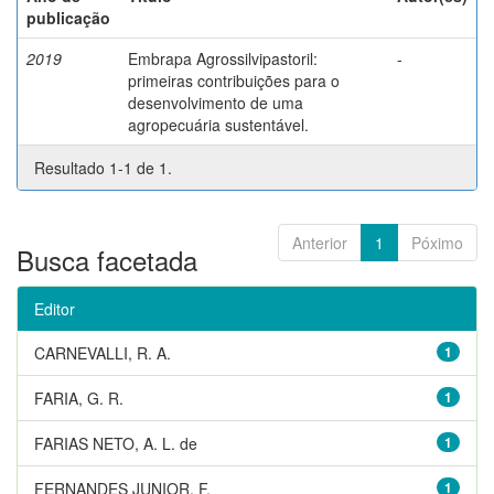
publicação
2019
Embrapa Agrossilvipastoril:
-
primeiras contribuições para o
desenvolvimento de uma
agropecuária sustentável.
Resultado 1-1 de 1.
Anterior
1
Póximo
Busca facetada
Editor
CARNEVALLI, R. A.
1
FARIA, G. R.
1
FARIAS NETO, A. L. de
1
FERNANDES JUNIOR, F.
1