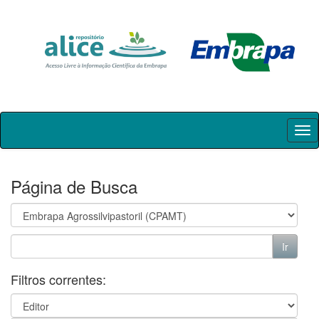
Skip
navigation
Página de Busca
Filtros correntes: