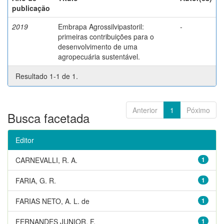
publicação
2019
Embrapa Agrossilvipastoril:
-
primeiras contribuições para o
desenvolvimento de uma
agropecuária sustentável.
Resultado 1-1 de 1.
Anterior
1
Póximo
Busca facetada
Editor
CARNEVALLI, R. A.
1
FARIA, G. R.
1
FARIAS NETO, A. L. de
1
FERNANDES JUNIOR, F.
1