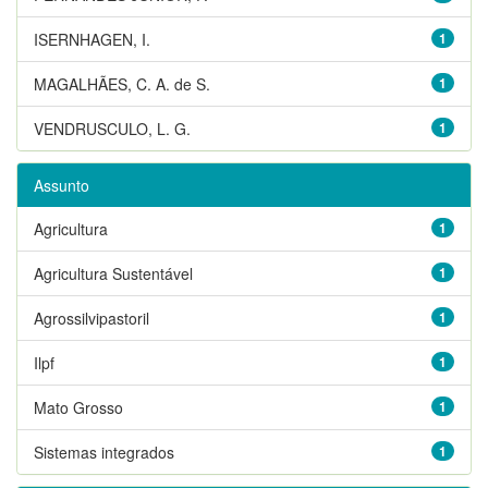
ISERNHAGEN, I.
1
MAGALHÃES, C. A. de S.
1
VENDRUSCULO, L. G.
1
Assunto
Agricultura
1
Agricultura Sustentável
1
Agrossilvipastoril
1
Ilpf
1
Mato Grosso
1
Sistemas integrados
1