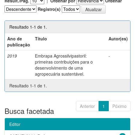
Result./Pág.
|
Ordenar por
Ordenar
Registro(s)
Resultado 1-1 de 1.
Ano de
Título
Autor(es)
publicação
2019
Embrapa Agrossilvipastoril:
-
primeiras contribuições para o
desenvolvimento de uma
agropecuária sustentável.
Resultado 1-1 de 1.
Anterior
1
Póximo
Busca facetada
Editor