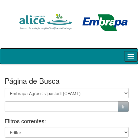
Skip
navigation
Página de Busca
Filtros correntes: