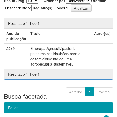
Result./Pág.
|
Ordenar por
Ordenar
Registro(s)
Resultado 1-1 de 1.
Ano de
Título
Autor(es)
publicação
2019
Embrapa Agrossilvipastoril:
-
primeiras contribuições para o
desenvolvimento de uma
agropecuária sustentável.
Resultado 1-1 de 1.
Anterior
1
Póximo
Busca facetada
Editor