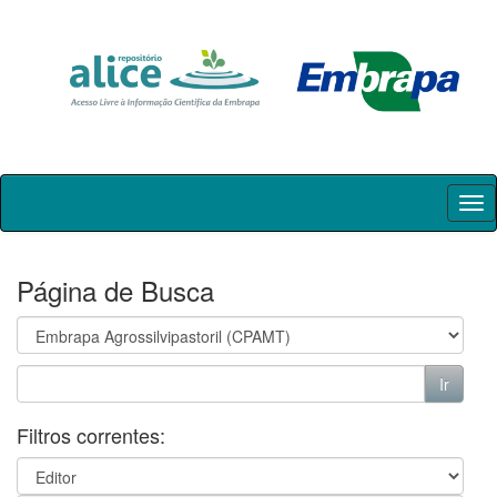
Skip
navigation
Página de Busca
Filtros correntes: