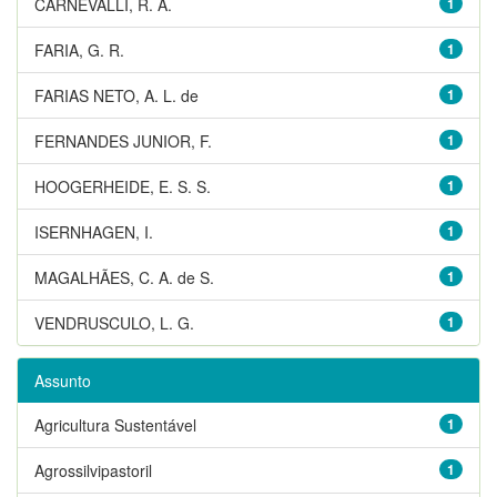
CARNEVALLI, R. A.
1
FARIA, G. R.
1
FARIAS NETO, A. L. de
1
FERNANDES JUNIOR, F.
1
HOOGERHEIDE, E. S. S.
1
ISERNHAGEN, I.
1
MAGALHÃES, C. A. de S.
1
VENDRUSCULO, L. G.
1
Assunto
Agricultura Sustentável
1
Agrossilvipastoril
1