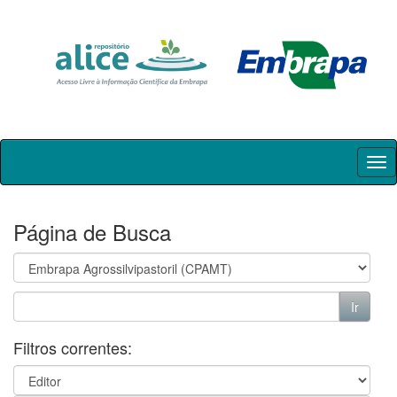
Skip
navigation
Página de Busca
Filtros correntes: