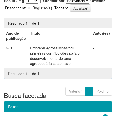
Result./Pág.
|
Ordenar por
Ordenar
Registro(s)
Resultado 1-1 de 1.
Ano de
Título
Autor(es)
publicação
2019
Embrapa Agrossilvipastoril:
-
primeiras contribuições para o
desenvolvimento de uma
agropecuária sustentável.
Resultado 1-1 de 1.
Anterior
1
Póximo
Busca facetada
Editor