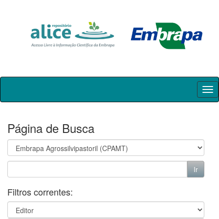
Skip
navigation
Página de Busca
Filtros correntes: