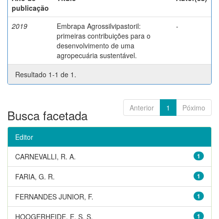
publicação
2019
Embrapa Agrossilvipastoril:
-
primeiras contribuições para o
desenvolvimento de uma
agropecuária sustentável.
Resultado 1-1 de 1.
Anterior
1
Póximo
Busca facetada
Editor
CARNEVALLI, R. A.
1
FARIA, G. R.
1
FERNANDES JUNIOR, F.
1
HOOGERHEIDE, E. S. S.
1