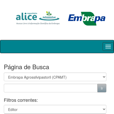
Skip
navigation
Página de Busca
Filtros correntes: