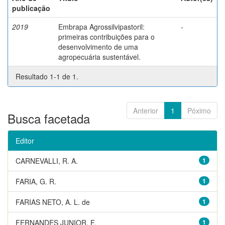
publicação
2019
Embrapa Agrossilvipastoril:
-
primeiras contribuições para o
desenvolvimento de uma
agropecuária sustentável.
Resultado 1-1 de 1.
Anterior
1
Póximo
Busca facetada
Editor
CARNEVALLI, R. A.
1
FARIA, G. R.
1
FARIAS NETO, A. L. de
1
FERNANDES JUNIOR, F.
1