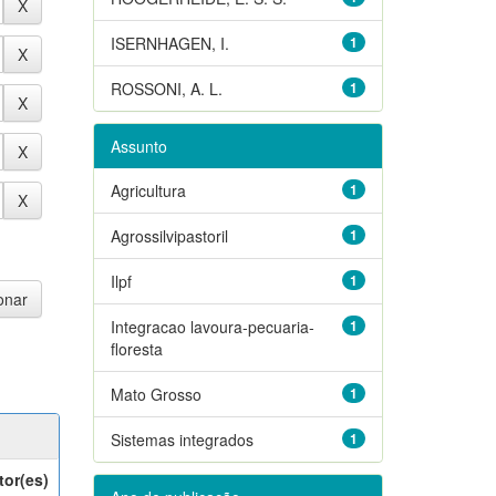
ISERNHAGEN, I.
1
ROSSONI, A. L.
1
Assunto
Agricultura
1
Agrossilvipastoril
1
Ilpf
1
Integracao lavoura-pecuaria-
1
floresta
Mato Grosso
1
Sistemas integrados
1
tor(es)