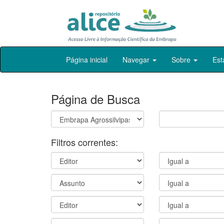
Skip
Página inicial
Navegar
Sobre
Est
navigation
Página de Busca
Filtros correntes: