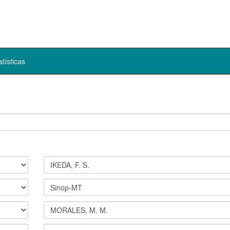
atísticas