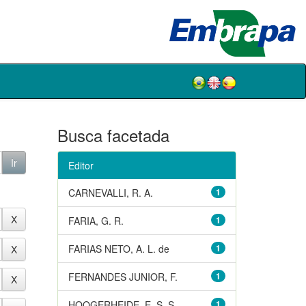
Busca facetada
Editor
CARNEVALLI, R. A.
1
FARIA, G. R.
1
FARIAS NETO, A. L. de
1
FERNANDES JUNIOR, F.
1
HOOGERHEIDE, E. S. S.
1