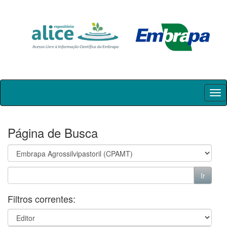
Skip
navigation
Página de Busca
Filtros correntes: