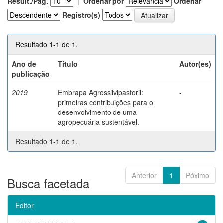
Result./Pág.
|
Ordenar por
Ordenar
Registro(s)
Resultado 1-1 de 1.
Ano de
Título
Autor(es)
publicação
2019
Embrapa Agrossilvipastoril:
-
primeiras contribuições para o
desenvolvimento de uma
agropecuária sustentável.
Resultado 1-1 de 1.
Anterior
1
Póximo
Busca facetada
Editor