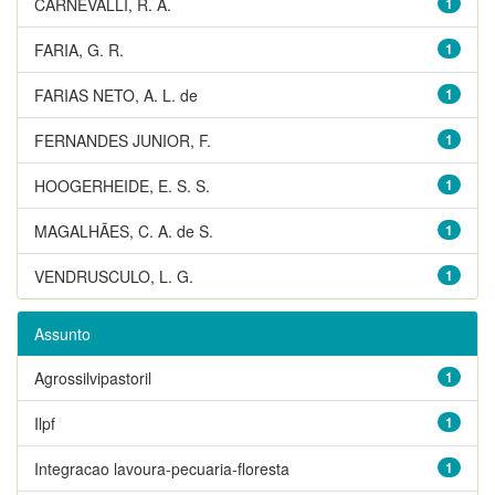
CARNEVALLI, R. A.
1
FARIA, G. R.
1
FARIAS NETO, A. L. de
1
FERNANDES JUNIOR, F.
1
HOOGERHEIDE, E. S. S.
1
MAGALHÃES, C. A. de S.
1
VENDRUSCULO, L. G.
1
Assunto
Agrossilvipastoril
1
Ilpf
1
Integracao lavoura-pecuaria-floresta
1