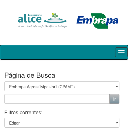
Skip
navigation
Página de Busca
Filtros correntes: