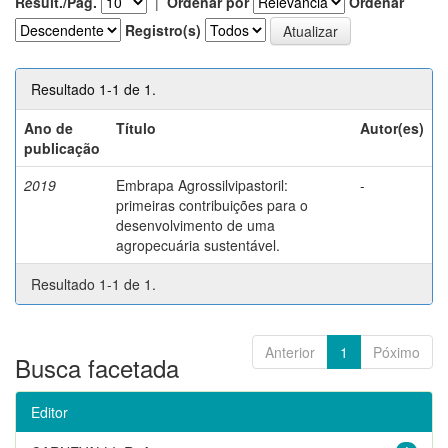
Result./Pág.
|
Ordenar por
Ordenar
Registro(s)
Resultado 1-1 de 1.
Ano de
Título
Autor(es)
publicação
2019
Embrapa Agrossilvipastoril:
-
primeiras contribuições para o
desenvolvimento de uma
agropecuária sustentável.
Resultado 1-1 de 1.
Anterior
1
Póximo
Busca facetada
Editor