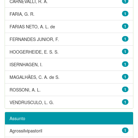
CARNEVALLI, R. A.
1
FARIA, G. R.
1
FARIAS NETO, A. L. de
1
FERNANDES JUNIOR, F.
1
HOOGERHEIDE, E. S. S.
1
ISERNHAGEN, I.
1
MAGALHÃES, C. A. de S.
1
ROSSONI, A. L.
1
VENDRUSCULO, L. G.
1
Assunto
Agrossilvipastoril
1