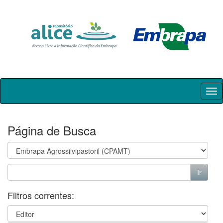
Skip
navigation
Página de Busca
Filtros correntes: