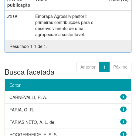
publicação
2019
Embrapa Agrossilvipastoril:
-
primeiras contribuições para o
desenvolvimento de uma
agropecuária sustentável.
Resultado 1-1 de 1.
Anterior
1
Póximo
Busca facetada
Editor
CARNEVALLI, R. A.
1
FARIA, G. R.
1
FARIAS NETO, A. L. de
1
HOOGERHEIDE, E. S. S.
1